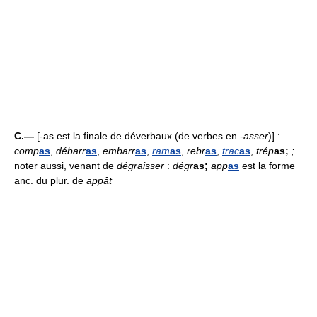
C.—
[-as est la finale de déverbaux (de verbes en
-asser
)] :
comp
as
,
débarr
as
,
embarr
as
,
ram
as
,
rebr
as
,
trac
as
,
trép
as;
;
noter aussi, venant de
dégraisser
:
dégr
as;
app
as
est la forme
anc. du plur. de
appât