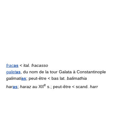
frac
as
< ital.
fracasso
galet
as
, du nom de la tour Galata à Constantinople
galimati
as
; peut-être < bas lat.
balimathia
e
har
as
;
haraz
au XII
s.; peut-être < scand.
harr