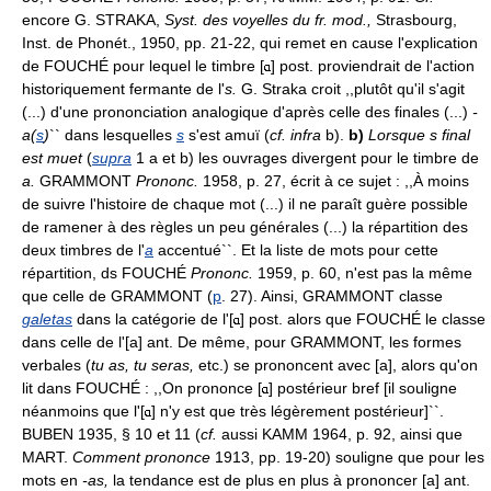
encore G. STRAKA,
Syst. des voyelles du fr. mod.,
Strasbourg,
Inst. de Phonét., 1950, pp. 21-22, qui remet en cause l'explication
de FOUCHÉ pour lequel le timbre [
] post. proviendrait de l'action
historiquement fermante de l'
s.
G. Straka croit ,,plutôt qu'il s'agit
(...) d'une prononciation analogique d'après celle des finales (...)
-
a(
s
)
`` dans lesquelles
s
s'est amuï (
cf. infra
b).
b)
Lorsque s final
est muet
(
supra
1 a et b) les ouvrages divergent pour le timbre de
a.
GRAMMONT
Prononc.
1958, p. 27, écrit à ce sujet : ,,À moins
de suivre l'histoire de chaque mot (...) il ne paraît guère possible
de ramener à des règles un peu générales (...) la répartition des
deux timbres de l'
a
accentué``. Et la liste de mots pour cette
répartition, ds FOUCHÉ
Prononc.
1959, p. 60, n'est pas la même
que celle de GRAMMONT (
p
. 27). Ainsi, GRAMMONT classe
galetas
dans la catégorie de l'[
] post. alors que FOUCHÉ le classe
dans celle de l'[a] ant. De même, pour GRAMMONT, les formes
verbales (
tu as, tu seras,
etc.) se prononcent avec [a], alors qu'on
lit dans FOUCHÉ : ,,On prononce [
] postérieur bref [il souligne
néanmoins que l'[
] n'y est que très légèrement postérieur]``.
BUBEN 1935, § 10 et 11 (
cf.
aussi KAMM 1964, p. 92, ainsi que
MART.
Comment prononce
1913, pp. 19-20) souligne que pour les
mots en
-as,
la tendance est de plus en plus à prononcer [a] ant.