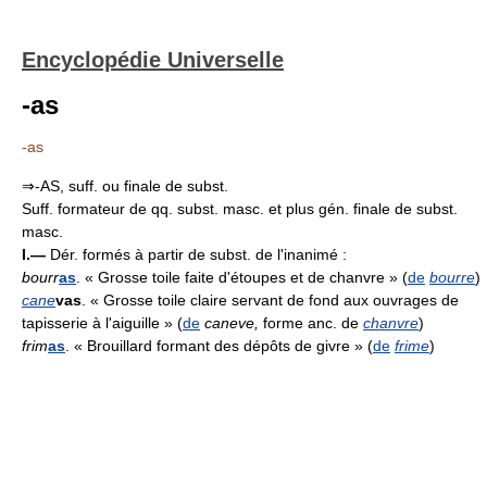
Encyclopédie Universelle
-as
-as
⇒-AS, suff. ou finale de subst.
Suff. formateur de qq. subst. masc. et plus gén. finale de subst.
masc.
I.—
Dér. formés à partir de subst. de l'inanimé :
bourr
as
. « Grosse toile faite d'étoupes et de chanvre » (
de
bourre
)
cane
vas
. « Grosse toile claire servant de fond aux ouvrages de
tapisserie à l'aiguille » (
de
caneve,
forme anc. de
chanvre
)
frim
as
. « Brouillard formant des dépôts de givre » (
de
frime
)