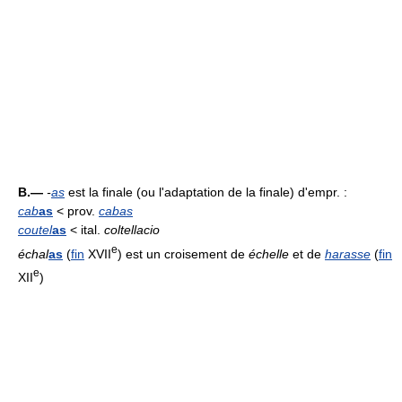
B.—
-
as
est la finale (ou l'adaptation de la finale) d'empr. :
cab
as
< prov.
cabas
coutel
as
< ital.
coltellacio
e
échal
as
(
fin
XVII
) est un croisement de
échelle
et de
harasse
(
fin
e
XII
)