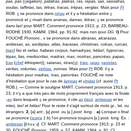
pas, pas
(
n
égation),
patatras, platras, ras, repas, sas, sassafras,
soulas, taffetas, tas, tétras, tracas, trépas, verglas.
Mais pour
Pt
ROB.
s
se prononce dans
ninas
et il y a hésitation entre
s
prononcé et
s
muet dans
ananas, damas, tétras
;
s
se prononce
dans
las!
pour MART.
Comment prononce
1913, p. 23, BARBEAU-
RODHE 1930, KAMM. 1964, pp. 91-92, mais non pour
DG.
)
Pour
FOUCHÉ
Prononc., s
se prononce dans
abraxas, alcarazas,
ambesas, as, asclépias, atlas, bacasas, christmas, colcas, curcas,
(
per
) fas
et
nefas, habeas corpus, hamadryas, hélas!, hypocras,
lépas, lias, mediocritas, madras, mas, nostras, pancréas, papas,
[
ras
(
chef
éthiopien)],
satanas, stras(
s
),
trias
,
upas
,
vasistas
,
veritas, voluntas,
xiphias
, zonnas.
Mais pour
Pt
ROB. il y a
hésitation pour
madras, mas, pancréas.
FOUCHÉ ne note
d'hésitation que pour le cas de
lampas
et
vindas
(
cf.
aussi
Pt
ROB.).
—
Comme le souligne MART.
Comment prononce
1913, p.
23, il n'y a que très peu de mots proprement français avec la finale
-
as
dans lesquels
s
se prononce; il cite
as
(
jeu
),
ambesas
et les
interj.
las!
et
hélas!
Pour le reste il s'agit surtout de mots gr., lat. ou
étrangers.
2.
[a]
ant.,
[
]
post. ou
[
]
post. long.
:
a)
Lorsque s final
se prononce
(
supra
1 b) l'on prononce toujours [
] post. long. Ex. :
ambesas
[
].
Cf.
MART.
Comment prononce
1913, p. 23 et
30, FOUCHÉ
Prononc.
1959, p. 57, KAMM. 1964, p. 91.
Cf.