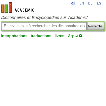
RU
EN
DE
ES
fr-academic.com
Dictionnaires et Encyclopédies sur 'Academic'
Recherche!
interprétations
traductions
livres
Игры ⚽