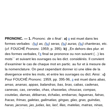
PRONONC. — 1.
Prononc. de s final
:
a)
s
est muet dans les
formes verbales :
(
tu
) as, (
tu
) seras, (
tu
) auras, (
tu
) chanteras,
etc.
(
cf.
FOUCHÉ
Prononc.
1959, p. 395).
b)
,,En dehors des plur. et
des formes verbales, l'
s
final se prononce ou non suivant (...) les
mots`` et suivant les ouvrages ou les dict. considérés. Il convient
d'examiner le cas de chaque mot en partic. au fur et à mesure de
la nomenclature. On peut cependant donner ici une idée de la
divergence entre les mots, et entre les ouvrages ou dict. Ainsi :
)
Pour FOUCHÉ
Prononc.
1959, pp. 395-96,
s
est muet dans
abas,
amas, ananas, appas, balandras, bas, bras, cabas, cadenas,
canevas, cas, cervelas, chas, chasselas, choucas, compas,
coutelas, damas, débarras, échalas, embarras, faguenas, fatras,
fracas, frimas, galetas, galimatias, gingas, glas, gras, guindas,
haras, jaconas, jas, judas, las, las!, lilas, matelas, matras, ninas,