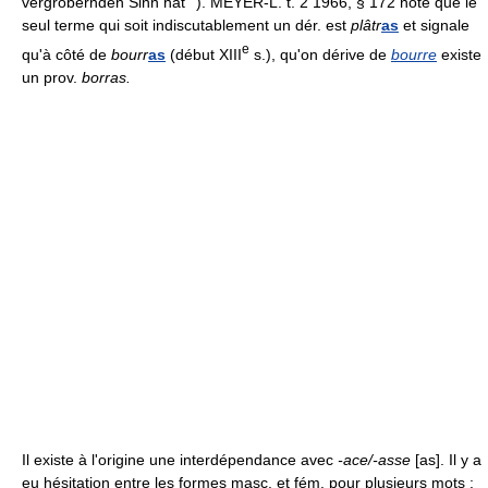
vergröbernden Sinn hat``). MEYER-L. t. 2 1966, § 172 note que le
seul terme qui soit indiscutablement un dér. est
plâtr
as
et signale
e
qu'à côté de
bourr
as
(début XIII
s.), qu'on dérive de
bourre
existe
un prov.
borras.
Il existe à l'origine une interdépendance avec
-ace/-asse
[as]. Il y a
eu hésitation entre les formes masc. et fém. pour plusieurs mots :