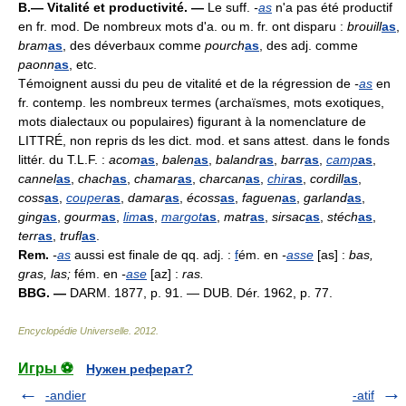
B.— Vitalité et productivité. —
Le suff.
-
as
n'a pas été productif
en fr. mod. De nombreux mots d'a. ou m. fr. ont disparu :
brouill
as
,
bram
as
, des déverbaux comme
pourch
as
, des adj. comme
paonn
as
, etc.
Témoignent aussi du peu de vitalité et de la régression de
-
as
en
fr. contemp. les nombreux termes (archaïsmes, mots exotiques,
mots dialectaux ou populaires) figurant à la nomenclature de
LITTRÉ, non repris ds les dict. mod. et sans attest. dans le fonds
littér. du T.L.F. :
acom
as
,
balen
as
,
balandr
as
,
barr
as
,
camp
as
,
cannel
as
,
chach
as
,
chamar
as
,
charcan
as
,
chir
as
,
cordill
as
,
coss
as
,
couper
as
,
damar
as
,
écoss
as
,
faguen
as
,
garland
as
,
ging
as
,
gourm
as
,
lim
as
,
margot
as
,
matr
as
,
sirsac
as
,
stéch
as
,
terr
as
,
trufl
as
.
Rem.
-
as
aussi est finale de qq. adj. :
f
ém. en
-
asse
[as] :
bas,
gras, las;
fém. en
-
ase
[az] :
ras.
BBG. —
DARM. 1877, p. 91. — DUB. Dér. 1962, p. 77.
Encyclopédie Universelle
.
2012
.
Игры ⚽
Нужен реферат?
-andier
-atif