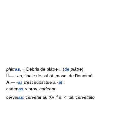
plâtr
as
. « Débris de plâtre » (
de
plâtre
)
II.—
-as,
finale de subst. masc. de l'inanimé.
A.—
-
as
s'est substitué à
-
at
:
caden
as
< prov.
cadenat
e
cervel
as
;
cervelat
au XVI
s. < ital.
cervellato