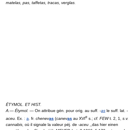
matelas, pas, taffetas, tracas, verglas.
ÉTYMOL. ET HIST.
A.— Étymol. —
On attribue gén. pour orig. au suff.
-
as
le suff. lat.
-
e
aceu.
Ex. :
a
. fr.
chenev
as
(
canev
as
au XVI
s.;
cf. FEW
t. 2, 1,
s.v.
cannabis,
où il signale la valeur péj. de
-aceu
,,das hier einen