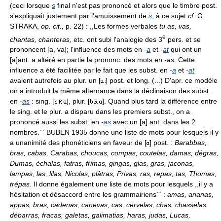
(ceci lorsque
s
final n'est pas prononcé et alors que le timbre post.
s'expliquait justement par l'amuïssement de
s
; à ce sujet
cf.
G.
STRAKA,
op. cit.,
p. 22) : ,,Les formes verbales
tu as, vas,
e
chantas, chanteras,
etc. ont subi l'analogie des 3
pers. et se
prononcent [a, va]; l'influence des mots en
-
a
et
-
at
qui ont un
[a]ant. a altéré en partie la prononc. des mots en
-as.
Cette
influence a été facilitée par le fait que les subst. en
-
a
et
-
at
avaient autrefois au plur. un [
] post. et long. (...) D'apr. ce modèle
on a introduit la même alternance dans la déclinaison des subst.
en
-
as
: sing. [
], plur. [
]. Quand plus tard la différence entre
le sing. et le plur. a disparu dans les premiers subst., on a
prononcé aussi les subst. en
-
as
avec un [a] ant. dans les 2
nombres.`` BUBEN 1935 donne une liste de mots pour lesquels il y
a unanimité des phonéticiens en faveur de [
] post. :
Barabbas,
bras, cabas, Carabas, choucas, compas, coutelas, damas, dégras,
Dumas, échalas, fatras, frimas, gingas, glas, gras, jaconas,
lampas, las, lilas, Nicolas, plâtras, Privas, ras, repas, tas, Thomas,
trépas.
Il donne également une liste de mots pour lesquels ,,il y a
hésitation et désaccord entre les grammairiens`` :
amas, ananas,
appas, bras, cadenas, canevas, cas, cervelas, chas, chasselas,
débarras, fracas, galetas, galimatias, haras, judas, Lucas,