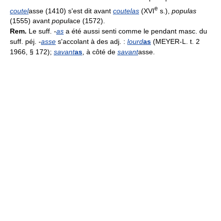
e
coutel
asse (1410) s'est dit avant
coutelas
(XVI
s.),
populas
(1555) avant
popul
ace (1572).
Rem.
Le suff.
-
as
a été aussi senti comme le pendant masc. du
suff. péj.
-
asse
s'accolant à des adj. :
lourd
as
(MEYER-L. t. 2
1966, § 172);
savant
as
, à côté de
savant
asse.